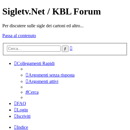
Sigletv.Net / KBL Forum
Per discutere sulle sigle dei cartoni ed altro...
Passa al contenuto
Ricerca
Cerca
avanzata
Collegamenti Rapidi
Argomenti senza risposta
Argomenti attivi
Cerca
FAQ
Login
Iscriviti
Indice