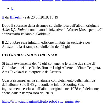
Cita
Messaggio
da
Hiroshi
»
sab 20 ott 2018, 18:19
Dopo il successo della ristampa su vinile rosa dell’album originale
Atlas Ufo Robot
, continuano le iniziative di Warner Music per il 40°
anniversario italiano di Goldrake.
Il 22 ottobre esce infatti in edizione limitata, in esclusiva per
Amazon.it, la ristampa su vinile blu del 45 giri
UFO ROBOT / SHOOTING STAR
Si tratta ovviamente del 45 giri contenente le prime due sigle di
Goldrake, iniziale e finale, firmate Luigi Albertelli, Vince Tempera,
Ares Tavolazzi e interpretate da Actarus.
Questa ristampa arriva a naturale completamento della ristampa
dell’album. Solo il 45 giri contiene infatti Shooting Star,
ingiustamente esclusa dall’album originale nel 1978 e, fedelmente,
anche dalla ristampa rosa del 2018.
https://www.radioanimati.it/ufo-robot-s ... -numerato/