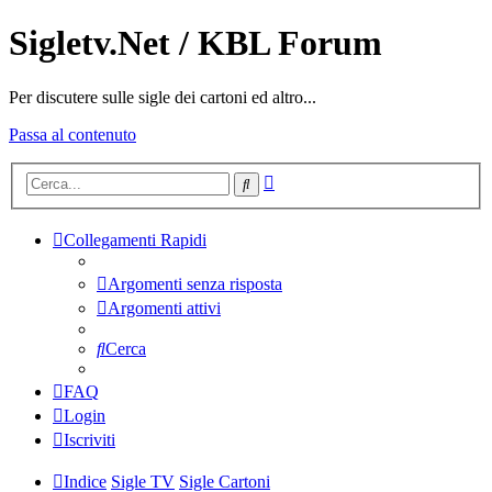
Sigletv.Net / KBL Forum
Per discutere sulle sigle dei cartoni ed altro...
Passa al contenuto
Ricerca
Cerca
avanzata
Collegamenti Rapidi
Argomenti senza risposta
Argomenti attivi
Cerca
FAQ
Login
Iscriviti
Indice
Sigle TV
Sigle Cartoni