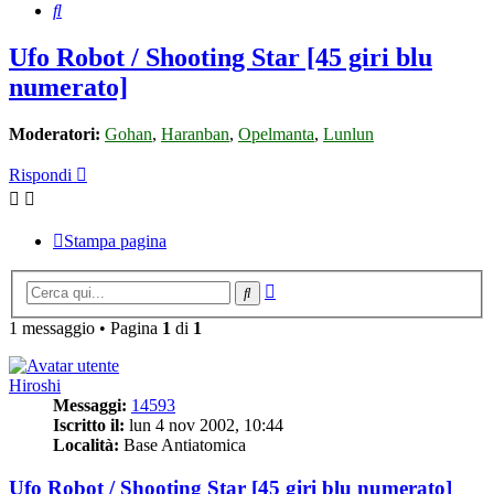
Cerca
Ufo Robot / Shooting Star [45 giri blu
numerato]
Moderatori:
Gohan
,
Haranban
,
Opelmanta
,
Lunlun
Rispondi
Stampa pagina
Ricerca
Cerca
avanzata
1 messaggio • Pagina
1
di
1
Hiroshi
Messaggi:
14593
Iscritto il:
lun 4 nov 2002, 10:44
Località:
Base Antiatomica
Ufo Robot / Shooting Star [45 giri blu numerato]